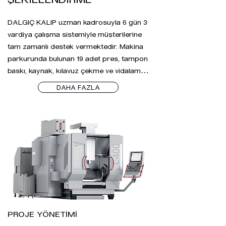
yönetimi sunmaktadır.
DALGIÇ KALIP uzman kadrosuyla 6 gün 3 
vardiya çalışma sistemiyle müşterilerine 
tam zamanlı destek vermektedir. Makina 
parkurunda bulunan 19 adet pres, tampon 
baskı, kaynak, kılavuz çekme ve vidalama 
hatları ile birlikte metal parçaların üretimini 
DAHA FAZLA
yapmaktadır. 

Tesisimizde DKP SAC, alüminyum, 
paslanmaz sac, fosfor bronz, sarı prinç, S 
serisi saclar gibi tüm standart ve 
kompleks sac gruplarında yerli ve ithal 
sac tüketilmekle birlikte ortalama yıllık sac 
sarfiyatımız 4.000 Ton’dur.

IATF 16949 belgesi bulunan tesisimiz seri 
üretimlerini VDA 6.3 standartlarında 
gerçekleştirmekte ve düzenli olarak 
PROJE YÖNETİMİ
müşterimiz ve onaylı belgelendirme 