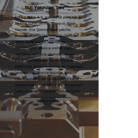
Bizi Yakından Tanı
Dalgıç Kalıp A.Ş, sac metal parçaların;
Kesme Form verme, Tampon Baskı,
Kaynak, Diş Çekme Vida çakma,
Montajlı mamül Üretimlerini yapmak
üzere 1988 yılında İstanbul’da
kurulmuştur. Başlıca üretim yaptığı
sektörler sırasıyla otomotiv, beyaz
eşya, ısıtma&soğutma ve elektrik
elektronik sektörlerinden oluşmaktadır.
İstanbul’da Tuzla’da bulunan kalıp
fabrikasında 3 metre uzunluğa kadar
tandem kalıp, transfer kalıp, progresif
kalıp ve sıvama kalıpları üretmektedir.
Hakkımızda