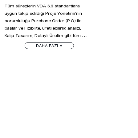
kuruluşları tarafından denetimlere tabi 
Tüm süreçlerin VDA 6.3 standartlara 
tutulmaktadır. 

uygun takip edildiği Proje Yönetimi’nin 
Seri üretim fabrikasındaki kalıpların 
sorumluluğu Purchase Order (P.O) ile 
%90’ından fazlası DALGIÇ KALIP 
başlar ve Fizibilite, üretilebilirlik analizi, 
tarafından üretilmiş olup tüm preslerimiz 
Kalıp Tasarım, Detaylı Üretim gibi tüm 
çözücü ve sürücü sistemleri ile otomatik 
süreçler her hafta Cuma günü müşteriye 
çalışmaktadır.
DAHA FAZLA
görsel sunumlar ile raporlanır ve PPAP 
süreci de kalıp üretim süreci ile eş 
zamanlı başlar. Kalıplarda planlanan T0 ve 
T1 baskı zamanları sonrası seri üretime 
kalıp teslimini de kapsayan proje yönetim 
sürecinde ilgili proje ekipleri ürün devreye 
alma süreci tamamlanana kadar 
hassasiyetle takiplerini sürdürürler.