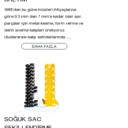
1988’den bu güne müşteri ihtiyaçlarına 
göre 0,3 mm den 7 mm’e kadar olan sac 
parçalar için metal kesme, form verme ve 
derin sıvama kalıpları üretiyoruz. 
Uluslararası kalıp satndarlarında 
belirlenmiş olan tüm çelik tiplerini 
DAHA FAZLA
işleyebilecek bilgi ve donanıma sahibiz. 3 
metreye kadar progresif kalıp üretebiliyor 
ve aynı zamanda kalıp içi diş çekme 
operasyonları, sensörler ve maçalar gibi 
harici uygulamalar yapabiliyoruz.

DALGIÇ KALIP, Kalıp üretimi prosesinde 
ihtiyaç duyulan gerekli olan tüm teknik 
kadro, makine ve ekipmanlara sahiptir. 
Tasarımdan kalıpların seri üretime 
aktarılmasına kadar tüm süreçleri sektör 
SOĞUK SAC
gereksinimlerine göre yönetecek 
deneyimli kadrosu ile kusursuz bir süreç 
ŞEKİLLENDİRME