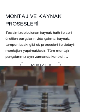
MONTAJ VE KAYNAK
PROSESLERİ
Tesisimizde bulunan kaynak hattı ile seri 
üretilen parçaların vida çakma, kaynak, 
tampon baskı gibi ek prosesleri ile detaylı 
montajları yapılmaktadır. Tüm montajlı 
parçalarımız aynı zamanda kontrol 
proseslerinden geçmekte ve 100% onaylı 
DAHA FAZLA
parça üretimi sağlanmaktadır. 

Özellikle görsel ve boyalı yüzey sacların 
kaynaklı birleştirme proseslerinde bulunan 
uzmanlığımız sayesinde kompleks 
parçaların montaj ve kaynak 
operasyonlarını sürdürmekteyiz.