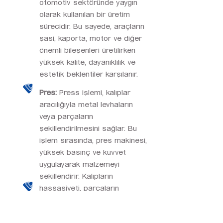
otomotiv sektöründe yaygın
olarak kullanılan bir üretim
sürecidir. Bu sayede, araçların
şasi, kaporta, motor ve diğer
önemli bileşenleri üretilirken
yüksek kalite, dayanıklılık ve
estetik beklentiler karşılanır.
Pres:
Press işlemi, kalıplar
aracılığıyla metal levhaların
veya parçaların
şekillendirilmesini sağlar. Bu
işlem sırasında, pres makinesi,
yüksek basınç ve kuvvet
uygulayarak malzemeyi
şekillendirir. Kalıpların
hassasiyeti, parçaların
istenen ölçü ve toleranslarda
üretilmesini sağlar.