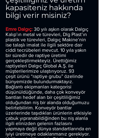
kapasiteniz hakkında 
bilgi verir misiniz?
Emre Dalgıç: 
30 yılı aşkın olarak Dalgıç 
Kalıp’ın metal ve türevleri, Dlg Plast’ın 
plastik ve türevleri, Dalgıç Makine’nin 
ise talaşlı imalat ile ilgili sektöre dair 
ciddi tecrübeleri mevcut. 10 yıla yakın 
bir süredir de raptiye üretimi 
gerçekleştirmekteyiz. Ürettiğimiz 
raptiyeleri Dalgıç Global A.Ş. ile 
müşterilerimize ulaştırıyoruz. 93
çeşit ürünü “raptiye grubu” özelinde 
bünyemizde bulundurmaktayız.
Bağlantı ekipmanları kategorisi 
düşünüldüğünde, daha çok konveyör 
bantları hedef alan bir çeşitliliğimiz 
olduğundan niş bir alanda olduğumuzu 
belirtebilirim. Konveyör bantlar 
üzerlerinde taşıdıkları ürünlerin etkisiyle 
çabuk yıpranabildiğinden bu niş alanla 
ilgili elinizden gelenin fazlasını 
yapmaya değil dünya standartlarında en 
iyiyi üretmeye odaklanmanız gerekiyor. 