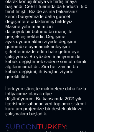
olarak konuşulmaya ve tartışılmaya 
başlandı. CeBIT fuarında da Endüstri 5.0 
tanıtılmıştı. Biz de aslına bakarsanız 
kendi bünyemizde daha güncel 
değişimlere odaklanmış haldeyiz. 
Makine yatırımlarımızın
da büyük bir bölümü bu inanç ile 
gerçekleşmektedir. Değişime
ayak uydurmaktan ziyade değişimi 
günümüze uyarlamak anlayışını 
şirketlerimizde etkin hale getirmeye 
çalışıyoruz. Bu yüzden inanıyorum ki 
kabuk değiştirmek sadece somut olarak 
algılanmamalıdır. Zira her zaman bu 
kabuk değişimi, ihtiyaçtan ziyade 
gerekliliktir.
İlerleyen süreçte makinelere daha fazla 
ihtiyacımız olacak diye
düşünüyorum. Bu kapsamda 2021 yılı 
içerisinde sahadan veri toplama sistemi 
kurulum projemize bir destek aldık ve 
çalışmalara başladık.
SUBCON
TURKEY
: 