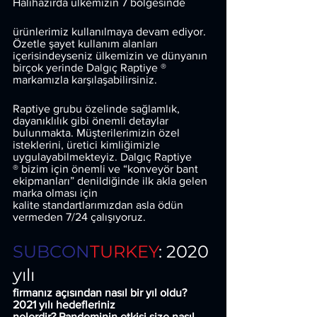
Halihazırda ülkemizin 7 bölgesinde
ürünlerimiz kullanılmaya devam ediyor. 
Özetle şayet kullanım alanları 
içerisindeyseniz ülkemizin ve dünyanın 
birçok yerinde Dalgıç Raptiye ® 
markamızla karşılaşabilirsiniz.
Raptiye grubu özelinde sağlamlık, 
dayanıklılık gibi önemli detaylar 
bulunmakta. Müşterilerimizin özel 
isteklerini, üretici kimliğimizle 
uygulayabilmekteyiz. Dalgıç Raptiye
® bizim için önemli ve “konveyör bant 
ekipmanları” denildiğinde ilk akla gelen 
marka olması için
kalite standartlarımızdan asla ödün 
vermeden 7/24 çalışıyoruz.
SUBCON
TURKEY
: 2020 
yılı
firmanız açısından nasıl bir yıl oldu? 
2021 yılı hedefleriniz
nelerdir? Pandeminin etkisi size nasıl 