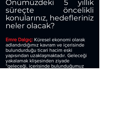
Önümüzdeki 5 yıllık 
süreçte öncelikli 
konularınız, hedefleriniz 
neler olacak?
Emre Dalgıç: 
Küresel ekonomi olarak 
adlandırdığımız kavram ve içerisinde 
bulundurduğu ticari hacim eski 
yapısından uzaklaşmaktadır. Geleceği 
yakalamak klişesinden ziyade 
“geleceği, içerisinde bulunduğumuz 
zamana uyarlamak” asıl hedefimizin 
ifadesidir. Zira bu doğrultuda kurmuş 
olduğumuz Dalgıç Global A.Ş.’nin de 
ana vizyonu tam olarak budur. Grup 
olarak yatırımlar yapmayı ve teknolojiye 
ayak uydurarak büyümeyi hedefliyoruz. 
Bu bağlamda Dalgıç Global A.Ş’nin 
grubumuza ciddi katkılar sağlayacağına 
inanıyoruz.
SUBCON
TURKEY
: Son 
olarak eklemek 