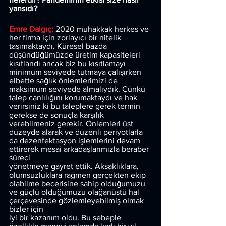
yansıdı?
Emre Dalgıç: 
2020 muhakkak herkes ve 
her firma için zorlayıcı bir nitelik 
taşımaktaydı. Küresel bazda 
düşündüğümüzde üretim kapasiteleri 
kısıtlandı ancak biz bu kısıtlamayı 
minimum seviyede tutmaya çalışırken 
elbette sağlık önlemlerimizi de 
maksimum seviyede almalıydık. Çünkü 
talep canlılığını korumaktaydı ve hak 
verirsiniz ki bu taleplere gerek termin 
gerekse de sonuçla karşılık 
verebilmeniz gerekir. Önlemleri üst 
düzeyde alarak ve düzenli periyotlarla 
da dezenfektasyon işlemlerini devam 
ettirerek mesai arkadaşlarımızla beraber 
süreci
yönetmeye gayret ettik. Aksaklıklara, 
olumsuzluklara rağmen gerçekten ekip 
olabilme becerisine sahip olduğumuzu 
ve güçlü olduğumuzu olağanüstü hal 
çerçevesinde gözlemleyebilmiş olmak 
bizler için
iyi bir kazanım oldu. Bu sebeple 