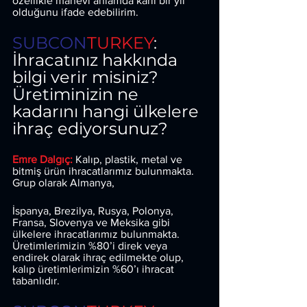
özellikle manevi anlamda karlı bir yıl 
olduğunu ifade edebilirim.
SUBCON
TURKEY
: 
İhracatınız hakkında 
bilgi verir misiniz? 
Üretiminizin ne 
kadarını hangi ülkelere 
ihraç ediyorsunuz?
Emre Dalgıç: 
Kalıp, plastik, metal ve 
bitmiş ürün ihracatlarımız bulunmakta. 
Grup olarak Almanya,
İspanya, Brezilya, Rusya, Polonya, 
Fransa, Slovenya ve Meksika gibi 
ülkelere ihracatlarımız bulunmakta. 
Üretimlerimizin %80’i direk veya 
endirek olarak ihraç edilmekte olup, 
kalıp üretimlerimizin %60’ı ihracat 
tabanlıdır.