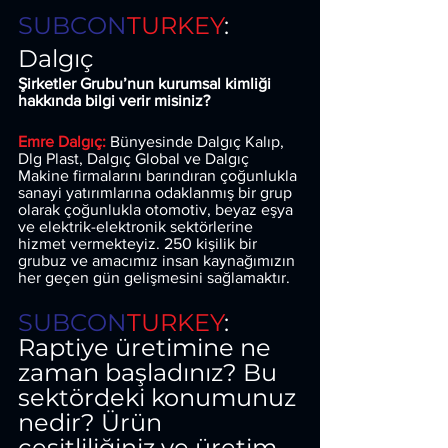
SUBCON
TURKEY
: 
Dalgıç
Şirketler Grubu’nun kurumsal kimliği 
hakkında bilgi verir misiniz?
Emre Dalgıç: 
Bünyesinde Dalgıç Kalıp, 
Dlg Plast, Dalgıç Global ve Dalgıç 
Makine firmalarını barındıran çoğunlukla 
sanayi yatırımlarına odaklanmış bir grup 
olarak çoğunlukla otomotiv, beyaz eşya 
ve elektrik-elektronik sektörlerine 
hizmet vermekteyiz. 250 kişilik bir 
grubuz ve amacımız insan kaynağımızın 
her geçen gün gelişmesini sağlamaktır.
SUBCON
TURKEY
: 
Raptiye üretimine ne 
zaman başladınız? Bu 
sektördeki konumunuz 
nedir? Ürün 
çeşitliliğiniz ve üretim 